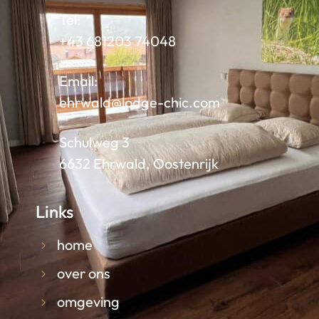
Tel:
+43 681203 74048
Email:
ehrwald@lodge-chic.com
Schulweg 3
6632 Ehrwald, Oostenrijk
Links
home
over ons
omgeving