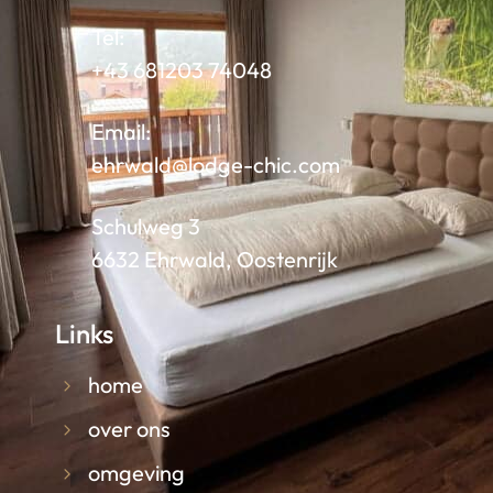
Tel:
+43 681203 74048
Email:
ehrwald@lodge-chic.com
Schulweg 3
6632 Ehrwald, Oostenrijk
Links
home
over ons
omgeving