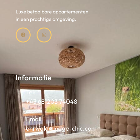
Luxe betaalbare appartementen
in een prachtige omgeving.
Informatie
Tel:
+43 681203 74048
Email:
ehrwald@lodge-chic.com