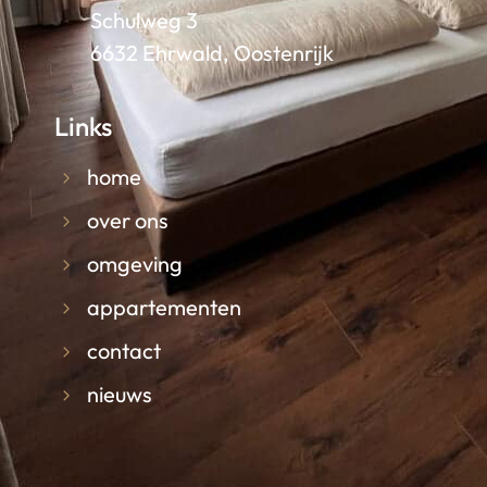
Schulweg 3
6632 Ehrwald, Oostenrijk
Links
home
over ons
omgeving
appartementen
contact
nieuws