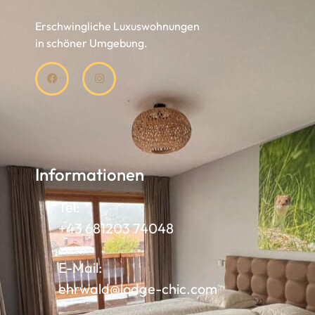
Erschwingliche Luxuswohnungen
in schöner Umgebung.
Informationen
Tel:
+43 681203 74048
E-Mail:
ehrwald@lodge-chic.com