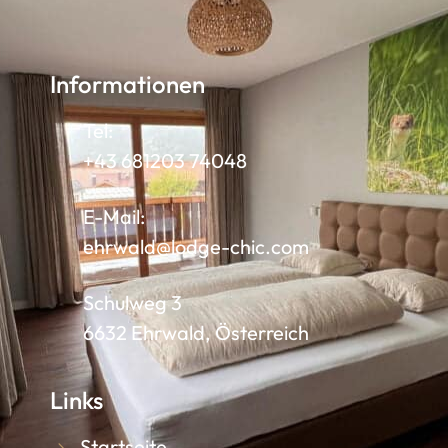
Informationen
Tel:
+43 681203 74048
E-Mail:
ehrwald@lodge-chic.com
Schulweg 3
6632 Ehrwald, Österreich
Links
Startseite