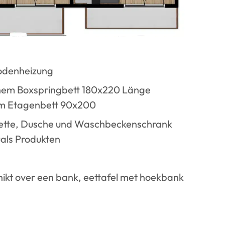
odenheizung
inem Boxspringbett 180x220 Länge
em Etagenbett 90x200
lette, Dusche und Waschbeckenschrank
uals Produkten
kt over een bank, eettafel met hoekbank