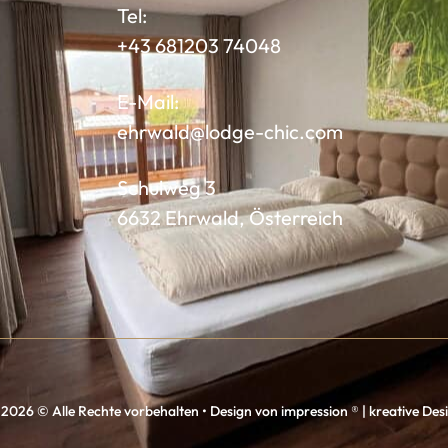
Tel:
+43 681203 74048
E-Mail:
ehrwald@lodge-chic.com
Schulweg 3
6632 Ehrwald, Österreich
2026 © Alle Rechte vorbehalten • Design von impression ® | kreative De