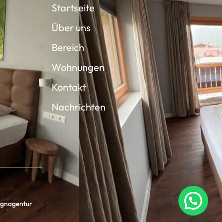
Startseite
Über uns
Bereich
Wohnungen
Kontakt
Nachrichten
signagentur