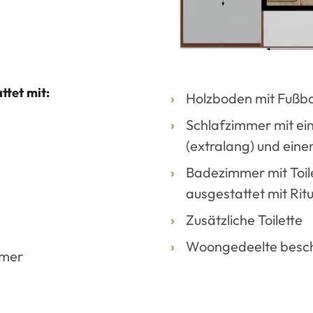
tet mit:
Holzboden mit Fußb
Schlafzimmer mit e
(extralang) und ein
Badezimmer mit Toi
ausgestattet mit Rit
Zusätzliche Toilette
Woongedeelte beschi
umer