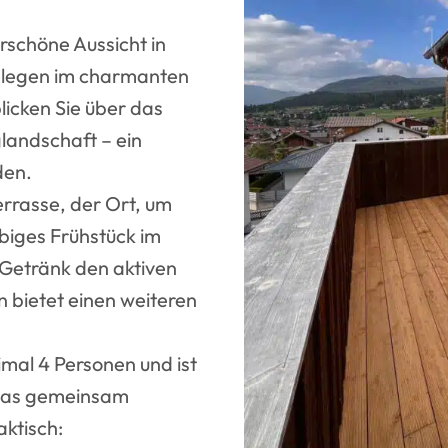
schöne Aussicht in
gelegen im charmanten
icken Sie über das
landschaft – ein
den.
errasse, der Ort, um
ebiges Frühstück im
 Getränk den aktiven
n bietet einen weiteren
mal 4 Personen und ist
, das gemeinsam
aktisch: